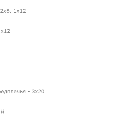
 2х8, 1х12
1х12
редплечья - 3х20
ий