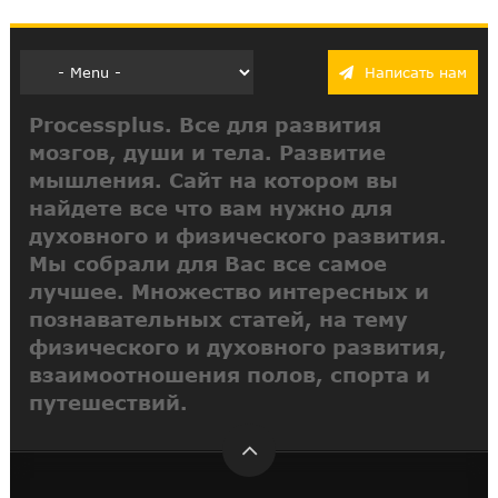
Написать нам
Processplus. Все для развития
мозгов, души и тела. Развитие
мышления. Сайт на котором вы
найдете все что вам нужно для
духовного и физического развития.
Мы собрали для Вас все самое
лучшее. Множество интересных и
познавательных статей, на тему
физического и духовного развития,
взаимоотношения полов, спорта и
путешествий.