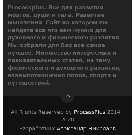
Processplus. Все для развития
мозгов, души и тела. Развитие
мышления. Сайт на котором вы
найдете все что вам нужно для
духовного и физического развития.
Мы собрали для Вас все самое
лучшее. Множество интересных и
познавательных статей, на тему
физического и духовного развития,
взаимоотношения полов, спорта и
путешествий.
All Rights Reserved by
ProcessPlus
2014 -
2020
Разработчик
Александр Николаев