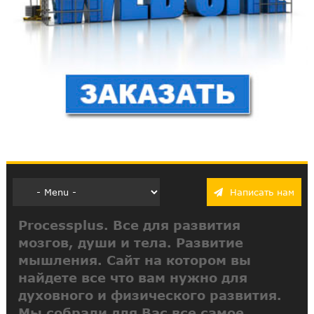
Написать нам
Processplus. Все для развития
мозгов, души и тела. Развитие
мышления. Сайт на котором вы
найдете все что вам нужно для
духовного и физического развития.
Мы собрали для Вас все самое