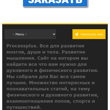
Написать нам
Processplus. Все для развития
мозгов, души и тела. Развитие
мышления. Сайт на котором вы
найдете все что вам нужно для
духовного и физического развития.
Мы собрали для Вас все самое
лучшее. Множество интересных и
познавательных статей, на тему
физического и духовного развития,
взаимоотношения полов, спорта и
путешествий.