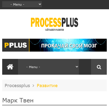
Processplus
Развитие
Марк Твен