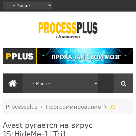
Processplus
Программирование
JS
Avast ругается на вирус
JS:HideMe-J [Trj]