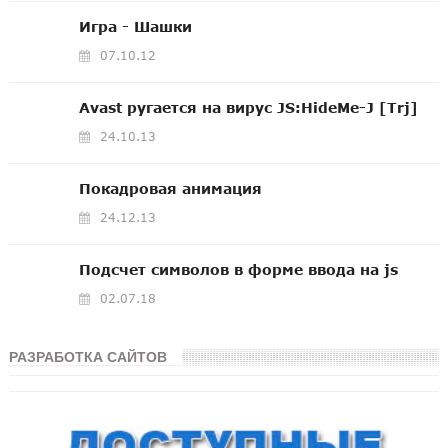
Игра - Шашки
07.10.12
Avast ругается на вирус JS:HideMe-J [Trj]
24.10.13
Покадровая анимация
24.12.13
Подсчет символов в форме ввода на js
02.07.18
РАЗРАБОТКА САЙТОВ