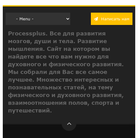
Написать нам
Processplus. Все для развития
мозгов, души и тела. Развитие
мышления. Сайт на котором вы
найдете все что вам нужно для
духовного и физического развития.
Мы собрали для Вас все самое
лучшее. Множество интересных и
познавательных статей, на тему
физического и духовного развития,
взаимоотношения полов, спорта и
путешествий.