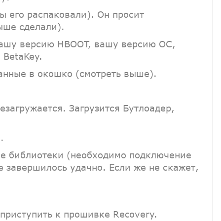
вы его распаковали). Он просит
ыше сделали).
вашу версию HBOOT, вашу версию ОС,
 BetaKey.
данные в окошко (смотреть выше).
езагружается. Загрузится Бутлоадер,
.
ые библиотеки (необходимо подключение
се завершилось удачно. Если же не скажет,
 приступить к прошивке Recovery.