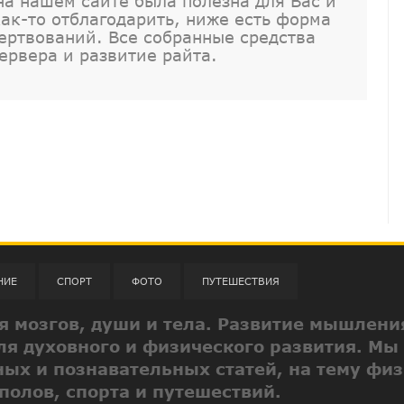
а нашем сайте была полезна для Вас и
как-то отблагодарить, ниже есть форма
ртвований. Все собранные средства
ервера и развитие райта.
НИЕ
СПОРТ
ФОТО
ПУТЕШЕСТВИЯ
ия мозгов, души и тела. Развитие мышлени
ля духовного и физического развития. Мы
ых и познавательных статей, на тему физ
полов, спорта и путешествий.