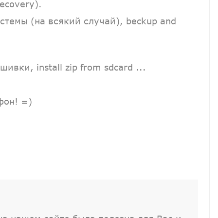
ecovery).
стемы (на всякий случай), beckup and
вки, install zip from sdcard ...
фон! =)