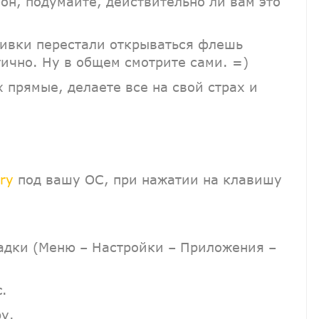
н, подумайте, действительно ли вам это
шивки перестали открываться флешь
тично. Ну в общем смотрите сами. =)
х прямые, делаете все на свой страх и
ary
под вашу ОС, при нажатии на клавишу
адки (Меню – Настройки – Приложения –
.
у.