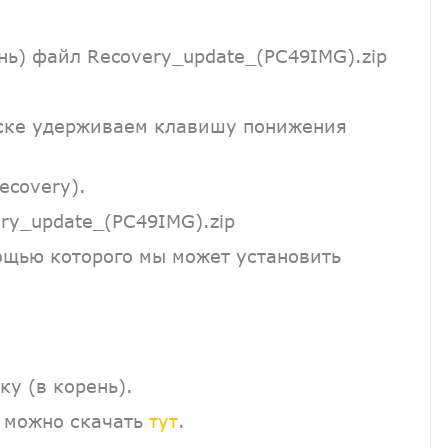
.
нь) файл Recovery_update_(PC49IMG).zip
уске удерживаем клавишу понижения
ecovery).
ry_update_(PC49IMG).zip
мощью которого мы может установить
у (в корень).
 можно скачать
тут
.