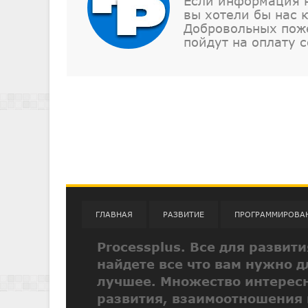
Если информация н
вы хотели бы нас 
Добровольных поже
пойдут на оплату с
ГЛАВНАЯ
РАЗВИТИЕ
ПРОГРАММИРОВА
Processplus. Все для развит
найдете все что вам нужно д
лучшее. Множество интересн
развития, взаимоотношения 