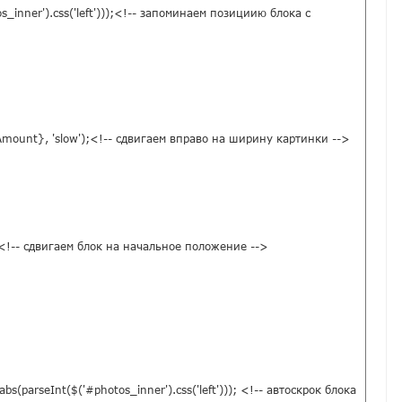
s_inner').css('left')));<!-- запоминаем позициию блока с 
llAmount}, 'slow');<!-- сдвигаем вправо на ширину картинки -->

');<!-- сдвигаем блок на начальное положение -->

bs(parseInt($('#photos_inner').css('left'))); <!-- автоскрок блока 