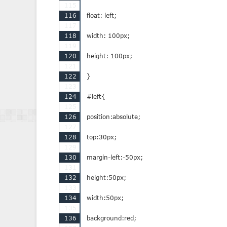
115
116
float: left;

117
118
width: 100px;

119
120
height: 100px;

121
122
}

123
124
#left{

125
126
position:absolute;

127
128
top:30px;

129
130
margin-left:-50px;

131
132
height:50px;

133
134
width:50px;

135
136
background:red;
