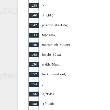
137
138
}

139
140
#right{

141
142
position:absolute;

143
144
top:30px;

145
146
margin-left:600px;

147
148
height:50px;

149
150
width:50px;

151
152
background:red;

153
154
}

155
156
</style>

157
158
</head>

159