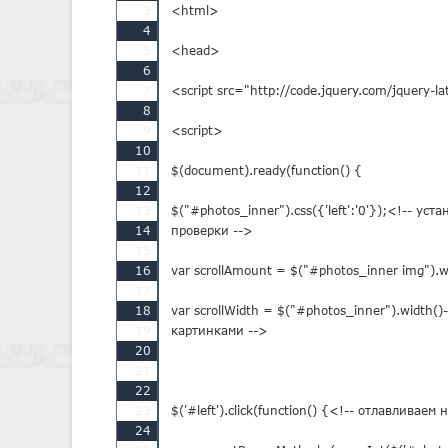
3
<html>

4
5
<head>

6
7
<script src="http://code.jquery.com/jquery-
8
9
<script>

10
11
$(document).ready(function() {

12
13
$("#photos_inner").css({'left':'0'});<!-- у
14
проверки -->

15
16
var scrollAmount = $("#photos_inner img").
17
18
var scrollWidth = $("#photos_inner").width(
19
картинками -->

20
21
22
23
$('#left').click(function() {<!-- отлавливаем
24