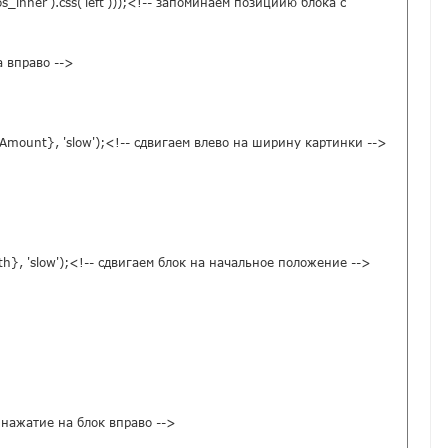
s_inner').css('left')));<!-- запоминаем позициию блока с 
 вправо -->

llAmount}, 'slow');<!-- сдвигаем влево на ширину картинки -->

idth}, 'slow');<!-- сдвигаем блок на начальное положение -->

м нажатие на блок вправо -->
