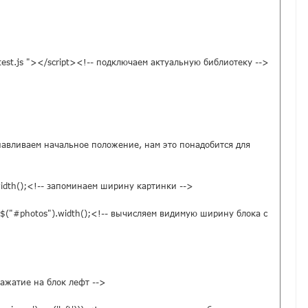
latest.js "></script><!-- подключаем актуальную библиотеку -->

станавливаем начальное положение, нам это понадобится для 
width();<!-- запоминаем ширину картинки -->

)-$("#photos").width();<!-- вычисляем видимую ширину блока с 
 нажатие на блок лефт -->
