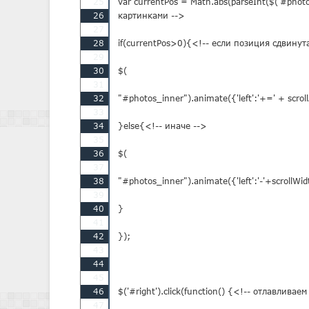
25
var currentPos = Math.abs(parseInt($('#photo
26
картинками -->

27
28
if(currentPos>0){<!-- если позиция сдвинута
29
30
$(

31
32
"#photos_inner").animate({'left':'+=' + scro
33
34
}else{<!-- иначе -->

35
36
$(

37
38
"#photos_inner").animate({'left':'-'+scrollW
39
40
}

41
42
});

43
44
45
46
$('#right').click(function() {<!-- отлавливае
47