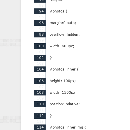
93
94
#photos {

95
96
margin:0 auto;

97
98
overflow: hidden;

99
100
width: 600px;

101
102
}

103
104
#photos_inner {

105
106
height: 100px;

107
108
width: 1500px;

109
110
position: relative;

111
112
}

113
114
#photos_inner img {
