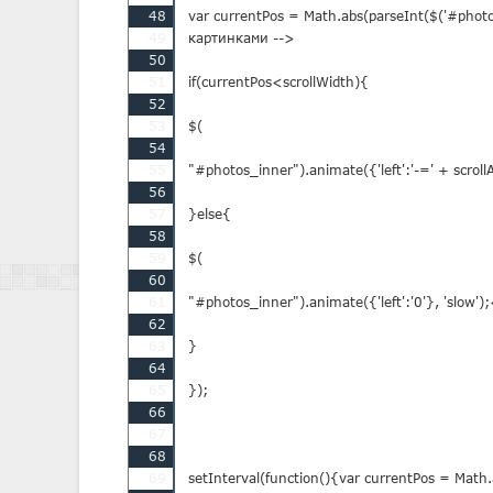
48
var currentPos = Math.abs(parseInt($('#photo
49
картинками -->

50
51
if(currentPos<scrollWidth){

52
53
$(

54
55
"#photos_inner").animate({'left':'-=' + scro
56
57
}else{

58
59
$(

60
61
"#photos_inner").animate({'left':'0'}, 'slow
62
63
}

64
65
});

66
67
68
69
setInterval(function(){var currentPos = Math.a