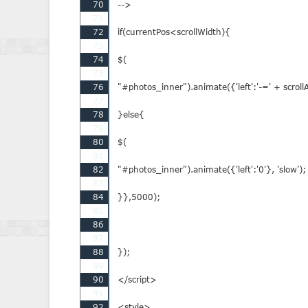
70
-->

71
72
if(currentPos<scrollWidth){

73
74
$(

75
76
"#photos_inner").animate({'left':'-=' + scrollA
77
78
}else{

79
80
$(

81
82
"#photos_inner").animate({'left':'0'}, 'slow');

83
84
}},5000);

85
86
87
88
});

89
90
</script>

91
92
<style>
